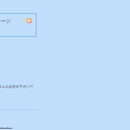
レージ
タムもお任せ下さい!!!
、、、