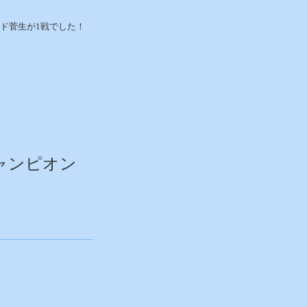
ド菅生が1戦でした！
ャンピオン