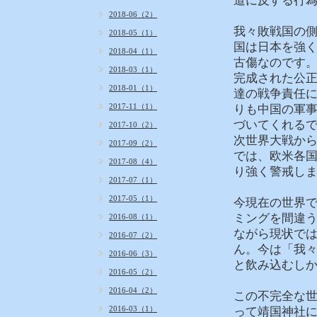
道に反する行
2018-06（2）
我々敗戦国の
2018-05（1）
国は日本を強
2018-04（1）
古傷なのです
2018-03（1）
完成された公
2018-01（1）
達の戦争責任
2017-11（1）
りも中国の軍
づいてくれる
2017-10（2）
次世界大戦か
2017-09（2）
では、欧米各
2017-08（4）
り強く警戒し
2017-07（1）
2017-05（1）
今現在の世界
ミングを間違
2016-08（1）
ながら現状で
2016-07（2）
ん。今は「我
2016-06（3）
と飲み込むし
2016-05（2）
2016-04（2）
この不完全な
2016-03（1）
って靖国神社