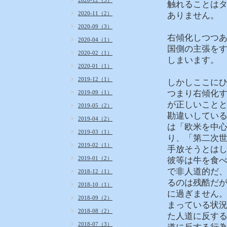
2020-12（3）
触れることは
2020-11（2）
ありません。
2020-09（3）
右傾化しつつ
2020-04（1）
国側の主張を
2020-02（1）
しまいます。
2020-01（1）
2019-12（1）
しかしここに
つまり右傾化
2019-09（1）
が正しいこと
2019-05（2）
勘違いしてい
2019-04（2）
は「欧米を中
2019-03（1）
り、「第二次
2019-02（1）
手放そうとは
2019-01（2）
彼等は牛を食
で非人道的だ
2018-12（1）
るのは残酷だ
2018-10（1）
に過ぎません
2018-09（2）
まっている状
2018-08（2）
た人道に反す
2018-07（3）