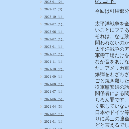
のコト
2023-01（2）
2022-12（3）
今回は引用部分
2022-10（1）
太平洋戦争を
2022-07（1）
いことにブチ
2022-06（1）
それは、なぜ
2022-02（1）
問われないの
2022-01（1）
太平洋戦争の
2021-12（1）
軍需工場だけ
なか音をあげ
2021-11（1）
た。アメリカ
2021-10（2）
爆弾をわざわ
2021-09（1）
ごと焼き殺し
2021-08（1）
従軍慰安婦の
2021-07（1）
関係者による
ちろん罪です
2021-06（5）
く犯していな
2021-04（3）
日本やドイツ
2021-02（1）
りに兵士の強
2021-01（1）
どと言えるで