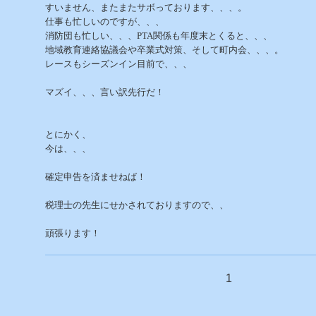
すいません、またまたサボっております、、、。
仕事も忙しいのですが、、、
消防団も忙しい、、、PTA関係も年度末とくると、、、
地域教育連絡協議会や卒業式対策、そして町内会、、、。
レースもシーズンイン目前で、、、
マズイ、、、言い訳先行だ！
とにかく、
今は、、、
確定申告を済ませねば！
税理士の先生にせかされておりますので、、
頑張ります！
1