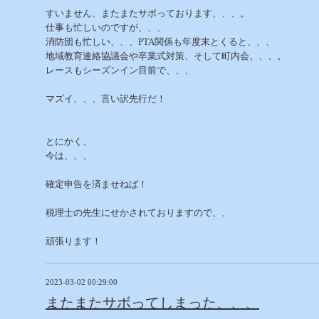
すいません、またまたサボっております、、、。
仕事も忙しいのですが、、、
消防団も忙しい、、、PTA関係も年度末とくると、、、
地域教育連絡協議会や卒業式対策、そして町内会、、、。
レースもシーズンイン目前で、、、
マズイ、、、言い訳先行だ！
とにかく、
今は、、、
確定申告を済ませねば！
税理士の先生にせかされておりますので、、
頑張ります！
2023-03-02 00:29:00
またまたサボってしまった、、、