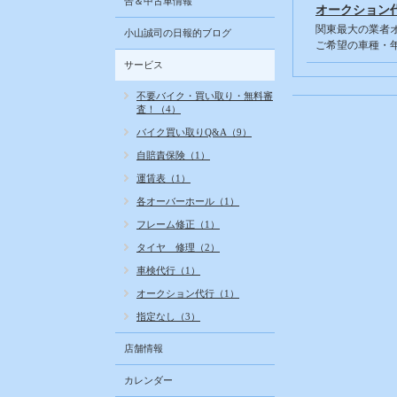
告＆中古車情報
オークション
関東最大の業者
小山誠司の日報的ブログ
ご希望の車種・
サービス
不要バイク・買い取り・無料審
査！（4）
バイク買い取りQ&A（9）
自賠責保険（1）
運賃表（1）
各オーバーホール（1）
フレーム修正（1）
タイヤ 修理（2）
車検代行（1）
オークション代行（1）
指定なし（3）
店舗情報
カレンダー