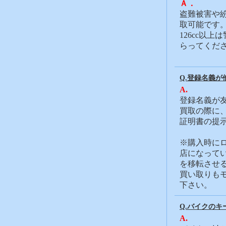
Ａ．
盗難被害や
取可能です
126cc以
らってくだ
Q.登録名義が
A.
登録名義が
買取の際に
証明書の提
※購入時に
店になって
を移転させ
買い取りも
下さい。
Q.バイクの
A.