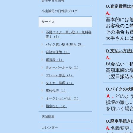
告＆中古車情報
Q.査定費用は
小山誠司の日報的ブログ
A.
基本的には
サービス
お客様のご
その場合も
不要バイク・買い取り・無料審
査！（4）
大手さんに
バイク買い取りQ&A（9）
Q.支払い方法
自賠責保険（1）
A.
運賃表（1）
現金払い・
各オーバーホール（1）
高額車輌の
フレーム修正（1）
（翌日振込
タイヤ 修理（2）
Q.バイクの
車検代行（1）
Ａ．
どのよ
オークション代行（1）
損壊の激し
指定なし（3）
を頂いく場
店舗情報
Q.廃車手続き
カレンダー
A.
名義変更