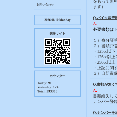
をもって無
お問い合わせ
ます）
Q.バイク販
2026.08.10 Monday
A.
必要書類は
携帯サイト
１）身分証
２）書類(下
・125cc
・126cc以
・250cc
・上記に関
３）自賠責保
カウンター
Today:
91
Q.書類が無
Yesterday:
124
A.
Total:
593370
書類紛失し
ナンバー登
Q.ナンバー